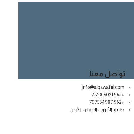
تواصل معنا
info@alqawafel.com
+962 781005081
+962 797554987
طريق الأزرق - الزرقاء - الأردن