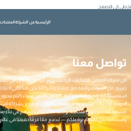
تخطي إلى التصفح
تخطي إلى المحتوى الرئيسي
الرئيسية
عن الشركة
المنتجات
تواصل معنا
في شركة القوافل للصناعات الزراعية، نضع التواصل الفعّال في صميم رؤ
جسور من الشراكة والثقة مع عملائنا وشركائنا. نحن هنا لنلبي احتياج
استفساراتكم، ونفتح أمامكم آفاق التعاون المثمر. سواء كنتم تبحثون
الجودة، أو خبرات متخصصة في المجال الزراعي، أو فرص شراكة استرات
مستعد لتقديم حلول متكاملة تواكب تطلعاتكم وتسهم في بناء مستقب
واستدامة. نحن بانتظار تواصلكم — لنصنع معًا فرقًا حقيقيًا في عالم ا