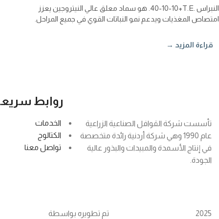
النبراس
40-10-10+T.E.
. هو سماد معلق عالي النيتروجين يعزز
امتصاص المغذيات ويدعم نمو النباتات القوي في جميع المراحل.
قراءة المزيد →
روابط سريعة
الخدمات
تأسست شركة القوافل الصناعية الزراعية
الكتالوج
عام 1990 وهي شركة أردنية رائدة متخصصة
تواصل معنا
في إنتاج الأسمدة والمبيدات والبذور عالية
الجودة.
2025 تم تطويره بواسطة
Alqawafel Ind. Agr. Co.
Brilliant Art