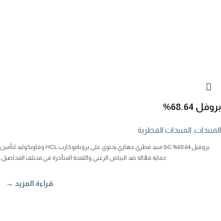
بروفل 68.64%
المبيدات
,
المبيدات الفطرية
بروفيل 68.64% SC مبيد فطري جهازي يحتوي على بروباموكارب HCL وفلوبكوليد لتأمين
حماية فعّالة ضد البياض الزغبي واللفحة المتأخرة في مختلف المحاصيل.
قراءة المزيد →