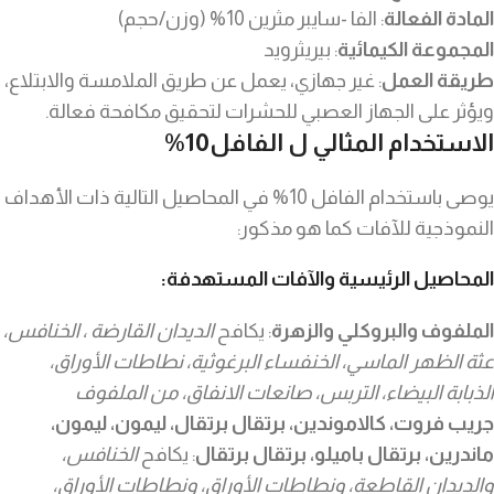
المادة الفعالة
: الفا -سايبر مثرين 10% (وزن/حجم)
المجموعة الكيمائية
: بيريثرويد
طريقة العمل
: غير جهازي، يعمل عن طريق الملامسة والابتلاع،
ويؤثر على الجهاز العصبي للحشرات لتحقيق مكافحة فعالة.
الاستخدام المثالي ل الفافل10%
يوصى باستخدام الفافل 10% في المحاصيل التالية ذات الأهداف
النموذجية للآفات كما هو مذكور:
المحاصيل الرئيسية والآفات المستهدفة:
الملفوف والبروكلي والزهرة
: يكافح
الديدان القارضة ، الخنافس،
عثة الظهر الماسي، الخنفساء البرغوثية، نطاطات الأوراق،
الذبابة البيضاء، التربس، صانعات الانفاق، من الملفوف
جريب فروت، كالاموندين، برتقال برتقال، ليمون، ليمون،
ماندرين، برتقال باميلو، برتقال برتقال
: يكافح
الخنافس،
والديدان القاطعة، ونطاطات الأوراق، ونطاطات الأوراق،