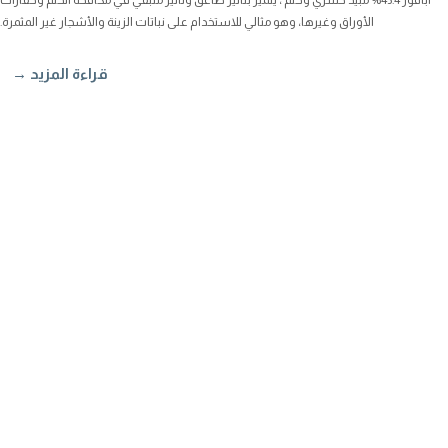
أبافوز 45.4% مبيد حشري وحلم ، يتميز بتأثير صاعق وتأثير متبقي في مكافحة الحلم وحفارات
الأوراق وغيرها، وهو مثالي للاستخدام على نباتات الزينة والأشجار غير المثمرة.
قراءة المزيد →