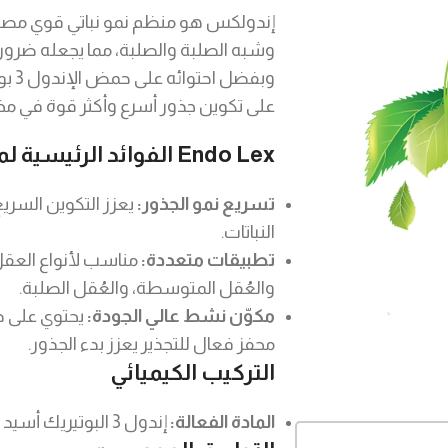
إندولكس هو منظم نمو نباتي قوي مصمم ل
وشبه الصلبة والصلبة، مما يجعله ضرورياً
على تكوين جذور أسرع وأكثر قوة في مخت
الفوائد الرئيسية لمحفز التجذير Endo Lex
تسريع نمو الجذور:
يعزز التكوين السريع
النباتات.
تطبيقات متعددة:
مناسب لأنواع العقل 
والعُقل المتوسطة، والعُقل الصلبة.
مكوّن نشط عالي الجودة:
محفز فعال للتجذير يعزز بدء الجذور.
التركيب الكيميائي
المادة الفعالة:
إندول 3 البوتيريك أسيد - 10 جم/لتر