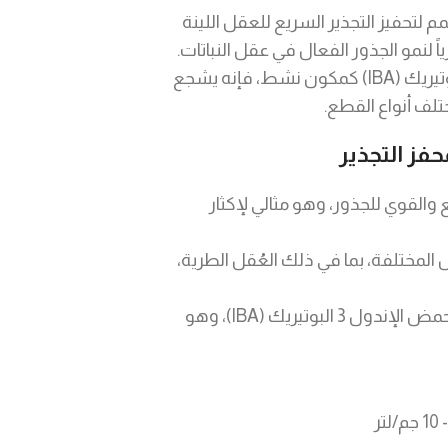
تحفيز التجذير السريع للعقل اللينة
 لنمو الجذور الفعال في عقل النباتات.
وبفضل احتوائه على حمض الإندول 3 بوتيريك (IBA) كمكون نشط، فإنه يشجع
لف أنواع القطع.
 والقوي للجذور، وهو مثالي لإكثار
المختلفة، بما في ذلك العُقل الطرية،
يحتوي على حمض الإندول 3 البوتيريك (IBA)، وهو