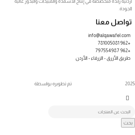
أردنية رائدة متخصصة في إنتاج الأسمدة والمبيدات والبذور عالية
الجودة.
تواصل معنا
info@alqawafel.com
+962 781005081
+962 797554987
طريق الأزرق - الزرقاء - الأردن
2025 تم تطويره بواسطة
Alqawafel Ind. Agr. Co.
Brilliant Art
بحث