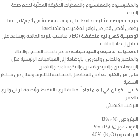
والمغنيسيوم والمغنسيوم والمغذيات الدقيقة المخلّبة لدعم صحة
النبات.
درجة حموضة مثالية:
يحافظ على درجة حموضة
6
في
1 جم/لتر
, مما
يضمن أقصى قدر من توافر المغذيات وامتصاصها.
توصيلية كهربائية منخفضة (EC):
مناسب للتربة المالحة ويساعد على
تقليل إجهاد النباتات.
المغذيات الدقيقة والفيتامينات:
مدعم بالحديد المخلبي والزنك
والمنجنيز والنحاس والبورون، بالإضافة إلى الفيتامينات الرئيسية مثل
الريبوفلافين والبيريدوكسين والنيكوتيناميد والثيامين.
خالي من الكلوريد:
آمن للمحاصيل الحساسة للكلوريد ويقلل من مخاطر
السمية.
قابل للذوبان في الماء تماماً:
مثالية للري بالتنقيط وأنظمة الرش والري
بالغمر.
التركيب الكيميائي
النيتروجين (N): 13%
الفوسفور (P₂O₅): 5%
البوتاسيوم (K₂O): 40%