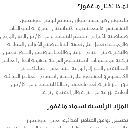
لماذا تختار ماغفوز؟
ماغفوس هو سماد متوازن مصمم لتوفير الفوسفور،
البوتاسيوم، والمغنيسيوم الأساسيين، الضرورية لنمو النبات
ومقاومته للأمراض. مصمم للاستخدام في كلٍّ من الرش الورقي
والري، حيث يعمل على تقوية النباتات ومنع الأمراض الفطرية
والبكتيرية مثل البياض الزغبي، واللفحات، وتعفن الجذور. تضمن
تركيبة فوسفونات المغنيسيوم الفريدة سهولة انتقال العناصر
الغذائية من الجذر إلى الورقة، بينما تعمل التفاعلات بين
الكالسيوم والفوسفور على تحسين امتصاص العناصر الغذائية
دون تأثر بالتربة. يُعد ماغفوس مثاليًا للاستخدام في كلٍّ من
أنظمة الزراعة في التربة والزراعة بدون تربة.
المزايا الرئيسية لسماد ماغفوز
تحسين توافق العناصر الغذائية:
يعمل الفوسفور