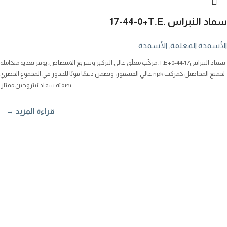
سماد النبراس
17-44-0+T.E.
الأسمدة المعلقة
,
الأسمدة
سماد النبراس17-44-0+T.E. مركّب معلّق عالي التركيز وسريع الامتصاص. يوفر تغذية متكاملة
لجميع المحاصيل كمركب npk عالي الفسفور، ويضمن دعمًا قويًا للجذور في المجموع الخضري
بصفته سماد نيتروجين ممتاز.
قراءة المزيد →