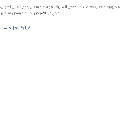
ميكرونيت منغنيز 13% (EDTA + حمض الستريك) هو سماد منغنيز يدعم التمثيل الضوئي،
ويقي من الأمراض المرتبطة بنقص المنغنيز.
قراءة المزيد →