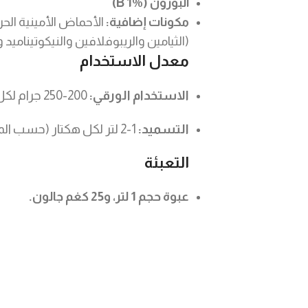
البورون (B 1%)
مكونات إضافية:
الأحماض الأمينية الح
(الثيامين والريبوفلافين والنيكوتينامي
معدل الاستخدام
الاستخدام الورقي:
200-250 جرام لكل 200 لتر من الماء
التسميد:
1-2 لتر لكل هكتار (حسب المحصول والمرحلة)
التعبئة
عبوة حجم 1 لتر، و25 كغم جالون.