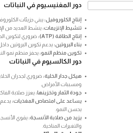
دور المغنيسيوم في النباتات
إنتاج الكلوروفيل:
يبني جزيئات الكلوروفي
تنشيط الإنزيمات:
ينشط العديد من الإن
إنتاج الطاقة (ATP):
ضروري لتكوين الط
بناء البروتين:
يدعم تكوين البروتين داخل ا
تكوين منظم النمو:
يحفز منظم نمو النب
دور الكالسيوم في النباتات
هيكل جدار الخلية:
ضروري لجدران الخلايا
ومسببات الأمراض.
جودة الثمار وتخزينها:
يعزز صلابة الفاك
يساعد على امتصاص المغذيات:
يدعم ا
يحسن النمو.
يزيد من صلابة الأنسجة:
يقوي الأنسجة 
والتغيرات المناخية.