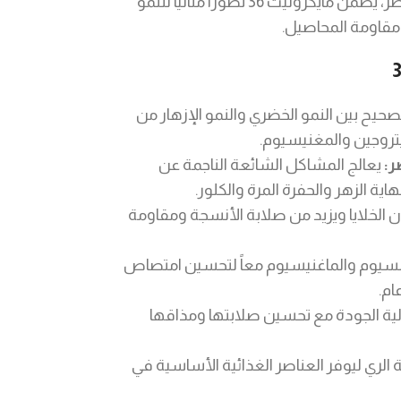
جدران الخلايا. من خلال توازن هذه العناصر، يضمن مايكرونيت 36 تطورًا مثاليًا للنمو
ومقاومة المحاصيل.
صحيح بين النمو الخضري والنمو الإزهار من
تروجين والمغنيسيوم.
ر:
يعالج المشاكل الشائعة الناجمة عن
ة الزهر والحفرة المرة والكلور.
 الخلايا ويزيد من صلابة الأنسجة ومقاومة
لسيوم والماغنيسيوم معاً لتحسين امتصاص
ام.
الية الجودة مع تحسين صلابتها ومذاقها
لري ليوفر العناصر الغذائية الأساسية في