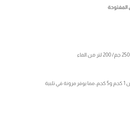
 المفتوحة
يتوفر ميكرونيت Mn 13% في أكياس وزن 1 كجم و5 كجم، مما يوفر مرونة في تلبية