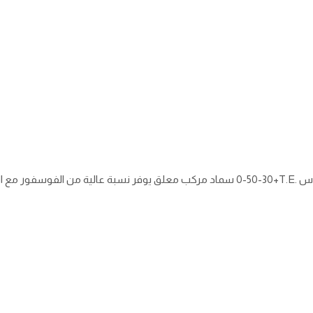
راس
0-50-30+T.E.
سماد مركب معلق يوفر نسبة عالية من الفوسفور مع العن