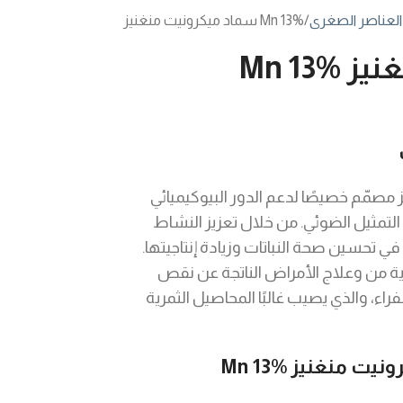
لعناصر الصغرى
سماد ميكرونيت منغنيز Mn 13%
Mn 13
 سماد منغنيز مصمّم خصيصًا لدعم الدور البيوكيميائي
 التمثيل الضوئي. من خلال تعزيز النشاط
ئي، يساهم مايكرونيت منغنيز 13% في تحسين صحة النباتات وزيادة إنتاجيتها.
اية من وعلاج الأمراض الناتجة عن نقص
ء، والذي يصيب غالبًا المحاصيل الثمرية
 منغنيز Mn 13%