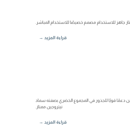
 جاهز للاستخدام مصمم خصيصًا للاستخدام المباشر.
قراءة المزيد →
سريع الامتصاص. يوفر تغذية متكاملة لجميع المحاصيل كمركب npk عالي الفسفور، ويضمن دعمًا قويًا للجذور في المجموع الخضري بصفته سماد
نيتروجين ممتاز.
قراءة المزيد →