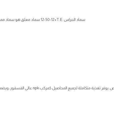
سماد النبراس
12-50-12+T.E.
سماد معلق هو سماد ممتاز
سماد النبراس17-44-0+T.E. مركّب معلّق عالي التركيز و