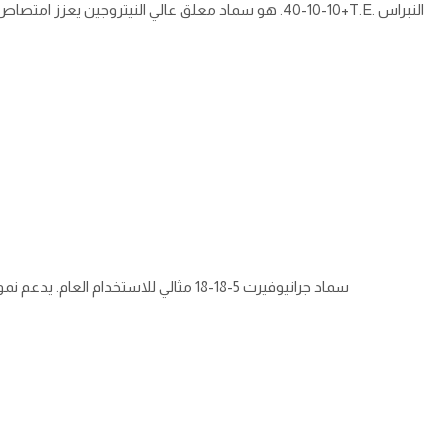
النبراس
40-10-10+T.E.
. هو سماد معلق عالي النيتروجين يعزز امتصاص ا
سماد جرانيوفيرت
18-18-5
مثالي للاستخدام العام. يدعم نمو 