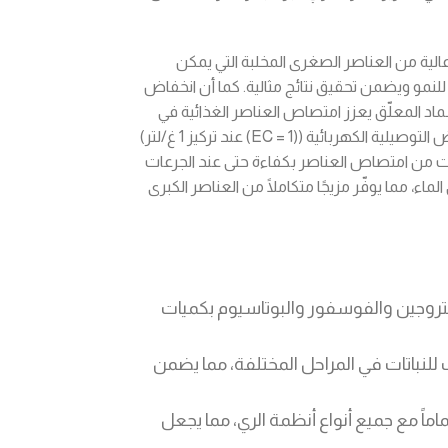
الية من العناصر الصغرى المخلبة التي يمكن
للنمو ويضمن تحقيق نتائج مثالية. كما أن انخفاض
بين 2 و3) في هذا السماد المعلّق يعزز امتصاص العناصر الغذائية في
جميع أنواع التربة. علاوة على ذلك، فإن انخفاض التوصيلية الكهربائية ((EC = 1) عند تركيز 1 غ/لتر)
ت من امتصاص العناصر بكفاءة حتى عند الجرعات
ي الماء، مما يوفّر مزيجًا متكاملًا من العناصر الكبرى
لنيتروجين والفوسفور والبوتاسيوم بكميات
لنباتات في المراحل المختلفة، مما يضمن
ماً مع جميع أنواع أنظمة الري، مما يجعل