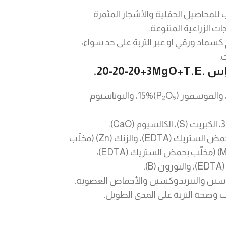
لمحاصيل الحقلية والأشجار المثمرة
جات الزراعية المتنوعة.
كسماد ورقي او عبر التربة على حد سواء،
.
براس
20-20-20+3MgO+T.E.
.
النيتروجين (N)15%، والفوسفور (P₂O₅)15%، والبوتاسيوم
الحديد (Fe) (مخلّب بحمض الستريك (EDTA)، والزنك (Zn) (مخلّب
بحمض الستريك (EDTA)، والمنغنيز (Mn) (مخلّب بحمض الستريك (EDTA)،
نياسين والبيريدوكسين والأحماض العضوية.
 وصحة التربة على المدى الطويل.