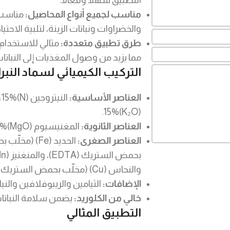
التطبيق سهلاً وفعالاً.
مناسب لجميع أنواع المحاصيل:
مناسب ل
والخضراوات ونباتات الزينة، لتلبية الاحتيا
طرق تطبيق متعددة:
مثالي للاستخدام 
مما يزيد من وصول المغذيات إلى النباتات
التركيب الكيميائي لسماد الن
العناصر الأساسية:
(K₂O)15%.
العناصر الثانوية:
المغنيسيوم (MgO)3%، الكبريت (S)، الكالسيوم (CaO).
العناصر الصغرى:
والنحاس (Cu) (مخلّب بحمض الستريك (EDTA)، والبورون (B).
الإضافات:
الثيامين والريبوفلافين وال
خالي من الكلوريد:
يضمن سلامة النباتات
التطبيق المثالي