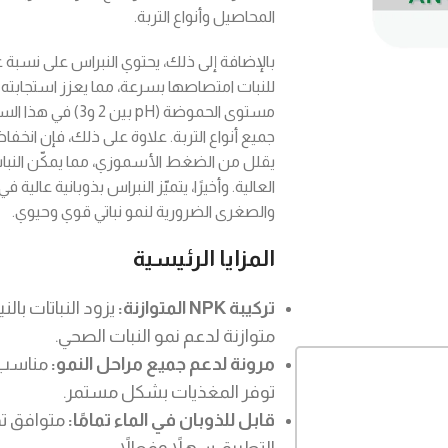
المحاصيل وأنواع التربة.
بالإضافة إلى ذلك، يحتوي النبراس على نسبة ع
للنبات امتصاصها بسرعة، مما يعزز استجابته 
مستوى الحموضة (pH 
يقلل من الضغط الأسموزي، مما يمكّن النبا
العالية. وأخيرًا، يتميّز النبراس بذوبانية عالية ف
والصغرى الضرورية لنمو نباتي قوي وحيوي.
المزايا الرئيسية
تركيبة NPK المتوازنة:
يزود النباتات با
متوازنة لدعم نمو النبات الصحي.
مرونة لدعم جميع مراحل النمو:
مناسب ل
توفر المغذيات بشكل مستمر.
قابل للذوبان في الماء تمامًا:
متوافق تما