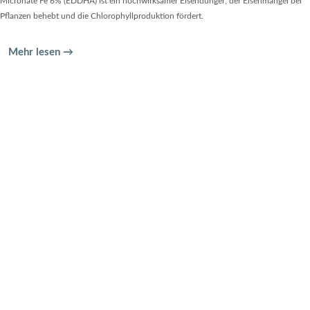
Micronate Fe 6% (EDDHA) ist ein hochwirksamer Eisendünger, der Eisenmangel bei
Pflanzen behebt und die Chlorophyllproduktion fördert.
Mehr lesen →