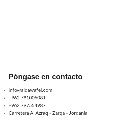
Póngase en contacto
info@alqawafel.com
+962 781005081
+962 797554987
Carretera Al Azraq - Zarqa - Jordania