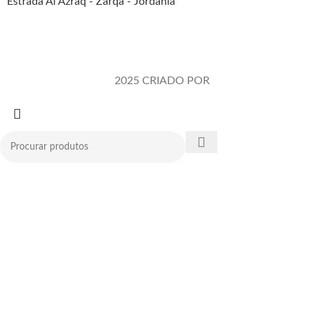
Estrada Al Azraq - Zarqa - Jordânia
Alqawafel Ind. Agr. Co.
2025 CRIADO POR
Brilliant Art