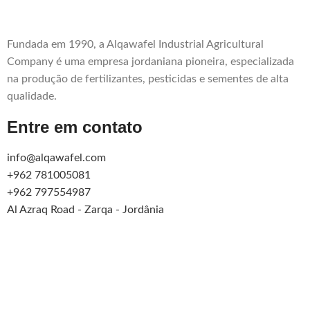
Fundada em 1990, a Alqawafel Industrial Agricultural
Company é uma empresa jordaniana pioneira, especializada
na produção de fertilizantes, pesticidas e sementes de alta
qualidade.
Entre em contato
info@alqawafel.com
+962 781005081
+962 797554987
Al Azraq Road - Zarqa - Jordânia
Alqawafel Ind. Agr. Co.
2025 CRIADO POR
Brilliant Art