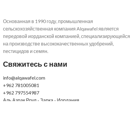
Основанная в 1990 году, промышленная
сельскохозяйственная компания Alqawafel является
передовой иорданской компанией, специализирующейся
на производстве высококачественных удобрений,
пестицидов и семян.
Свяжитесь с нами
info@alqawafel.com
+962 781005081
+962 797554987
Аль Азрак Роуд - Зарка - Иордания
Алькавафель Инд. Аграрная компания.
2025 ГОД,
СОЗДАННЫЙ
Brilliant Art