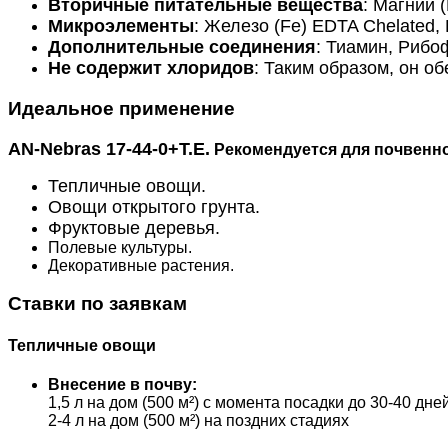
Вторичные питательные вещества
: Магний 
Микроэлементы
: Железо (Fe) EDTA Chelated,
Дополнительные соединения
: Тиамин, Рибо
Не содержит хлоридов
: Таким образом, он о
Идеальное применение
AN-Nebras 17-44-0+T.E.
Рекомендуется для почвенно
Тепличные овощи.
Овощи открытого грунта.
Фруктовые деревья.
Полевые культуры.
Декоративные растения.
Ставки по заявкам
Тепличные овощи
Внесение в почву:
1,5 л на дом (500 м²) с момента посадки до 30-40 дне
2-4 л на дом (500 м²) на поздних стадиях