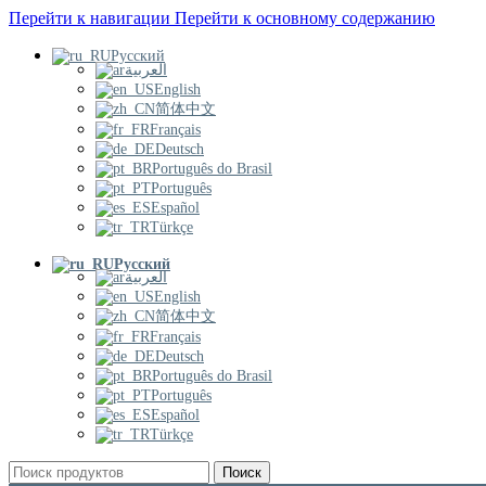
Перейти к навигации
Перейти к основному содержанию
Русский
العربية
English
简体中文
Français
Deutsch
Português do Brasil
Português
Español
Türkçe
Русский
العربية
English
简体中文
Français
Deutsch
Português do Brasil
Português
Español
Türkçe
Поиск