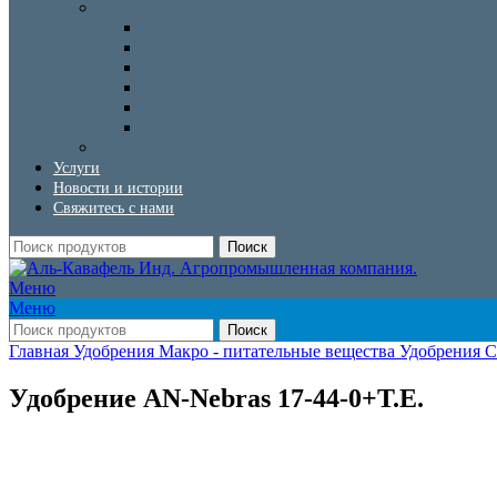
Пестициды
Инсектицид
Фунгицид
Митицид
Биотические
Гербицид
Нематицид
Семена
Услуги
Новости и истории
Свяжитесь с нами
Поиск
Меню
Меню
Поиск
Главная
Удобрения
Макро - питательные вещества Удобрения
С
Удобрение AN-Nebras 17-44-0+T.E.