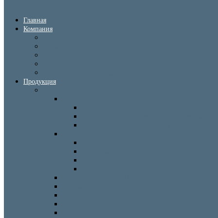
Главная
Компания
О Алкавафеле
Наше видение
Исследования и разработки
Устойчивое развитие
Сертификация и награды
Продукция
Удобрения
Традиционные удобрения
Гранулированные удобрения
Однократный суперфосфат (SSP) Удобрение
Удобрение тройной суперфосфат (TSP)
Современные удобрения
Водорастворимые удобрения
Суспензионные удобрения
Жидкие удобрения
Одноразовые удобрения
Микро - питательные вещества Удобрения
Специальные удобрения
Умные удобрения
Регулятор роста растений
Биостимуляторы Удобрения