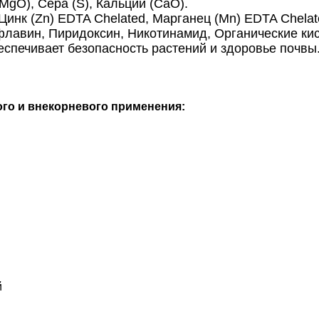
(MgO), Сера (S), Кальций (CaO).
 Цинк (Zn) EDTA Chelated, Марганец (Mn) EDTA Chelat
флавин, Пиридоксин, Никотинамид, Органические ки
беспечивает безопасность растений и здоровье почвы
го и внекорневого применения:
й