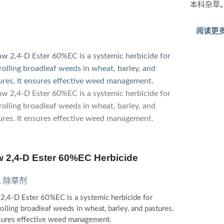
本科杂草
阅读更多
 2,4-D Ester 60%EC Herbicide
,
除草剂
2,4-D Ester 60%EC is a systemic herbicide for
olling broadleaf weeds in wheat, barley, and pastures.
nsures effective weed management.