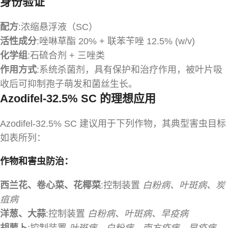
身份验证
配方
:浓缩悬浮液（SC）
活性成分
:唑啉草酯 20% + 联苯苄唑 12.5% (w/v)
化学组
:石硫合剂 + 三唑类
作用方式
:系统杀菌剂，具有保护和治疗作用，被叶片吸
收后可抑制孢子萌发和菌丝生长。
Azodifel-32.5% SC 的理想应用
Azodifel-32.5% SC 建议用于下列作物，其典型害虫目标
如表所列：
作物和害虫防治：
西兰花、卷心菜、花椰菜
:控制装置
白粉病、叶斑病、炭
疽病
洋葱、大蒜
:控制装置
白粉病、叶斑病、早疫病