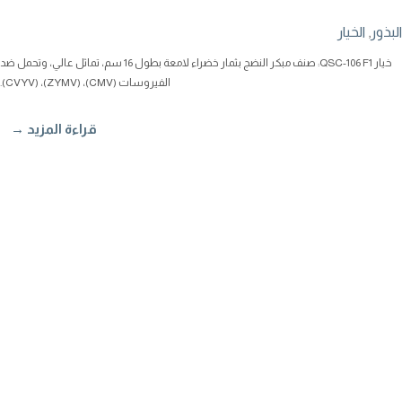
البذور
,
الخيار
خيار QSC-106 F1: صنف مبكر النضج بثمار خضراء لامعة بطول 16 سم، تماثل عالي، وتحمل ضد
الفيروسات (CMV)، (ZYMV)، (CVYV).
قراءة المزيد →