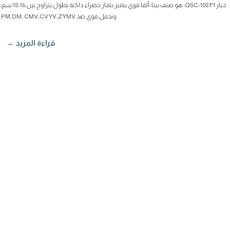
خيار QSC-108 F1: هو صنف بيتا-ألفا قوي يتميز بثمار خضراء داكنة بطول يتراوح بين 16-18 سم،
وتحمل قوي ضد PM,DM، CMV،CVYV،ZYMV.
قراءة المزيد →