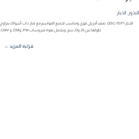
البذور
,
الخيار
الخيار QSC-113 F1: صنف أمريكي قوي ومناسب لجميع المواسم مع ثمار ذات أشواك يتراوح
طولها بين 20 و23 سم، ويتحمل بقوة فيروسات PM، وDM، و CMV.
قراءة المزيد →