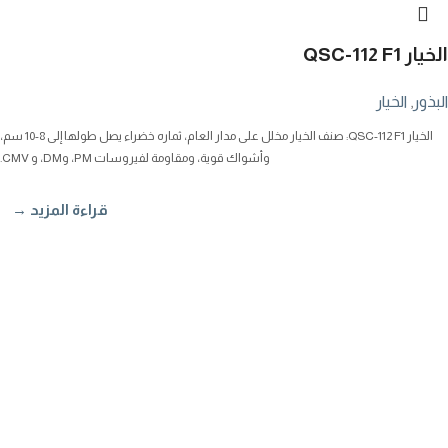
الخيار QSC-112 F1
البذور
,
الخيار
الخيار QSC-112 F1: صنف الخيار مخلل على مدار العام، ثماره خضراء يصل طولها إلى 8-10 سم،
وأشواك قوية، ومقاومة لفيروسات PM، وDM، و CMV.
قراءة المزيد →