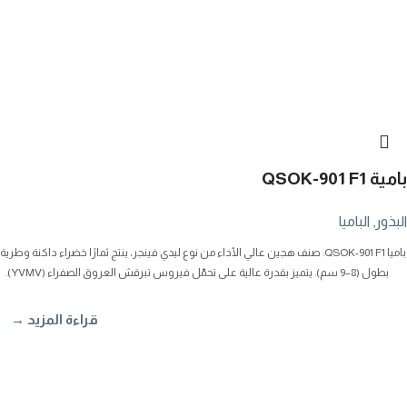
بامية QSOK-901 F1
البذور
,
الباميا
باميا QSOK-901 F1: صنف هجين عالي الأداء من نوع ليدي فينجر، ينتج ثمارًا خضراء داكنة وطرية
بطول (8–9 سم). يتميز بقدرة عالية على تحمّل فيروس تبرقش العروق الصفراء (YVMV).
قراءة المزيد →