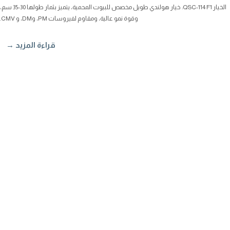
الخيار QSC-114 F1: خيار هولندي طويل مخصص للبيوت المحمية، يتميز بثمار طولها 30-35 سم،
وقوة نمو عالية، ومقاوم لفيروسات PM، وDM، و CMV.
قراءة المزيد →