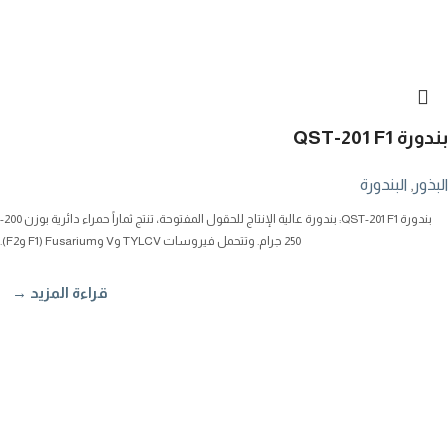
بندورة QST-201 F1
البذور
,
البندورة
بندورة QST-201 F1: بندورة عالية الإنتاج للحقول المفتوحة، تنتج ثماراً حمراء دائرية بوزن 200-
250 جرام. وتتحمل فيروسات TYLCV وV وFusarium (F1 وF2).
قراءة المزيد →