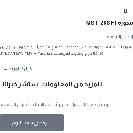
بندورة QST-208 F1
البذور
,
البندورة
بندورة QST-208 F1: بندورة دفيئة غير محدودة النمو، تنتج ثمارًا حمراء بيضاوية بوزن يتراوح بين
160-180 جرام، ومقاومة لفيروسات TYLCV، TSWV، TMV، V, Fusarium.
قراءة المزيد →
للمزيد من المعلومات استشر خبرائنا
تواصل معنا للحصول على إرشادات الخبراء والحلول المتميزة.
تواصل معنا اليوم