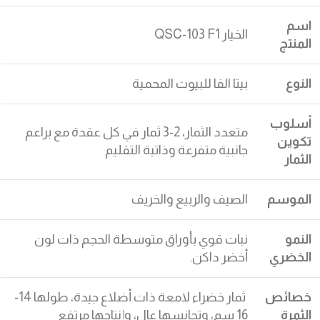
اسم
الخيار QSC-103 F1
المنتج
النوع
بيتا الفا للبيوت المحمية
أسلوب
متعدد الثمار، 2-3 ثمار في كل عقدة مع براعم
تكوين
جانبية متفرعة وذاتية التقليم
الثمار
الموسم
الصيف والربيع والخريف
النمو
نبات قوي بأوراق متوسطة الحجم ذات لون
الخضري
أخضر داكن.
خصائص
ثمار خضراء لامعة ذات أضلاع جيدة، طولها 14-
الثمرة
16 سم، وتجانسها عالٍ، وإنتاجها مرتفع