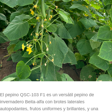
El pepino QSC-103 F1 es un versátil pepino de
invernadero Beita-alfa con brotes laterales
autopodantes, frutos uniformes y brillantes, y una