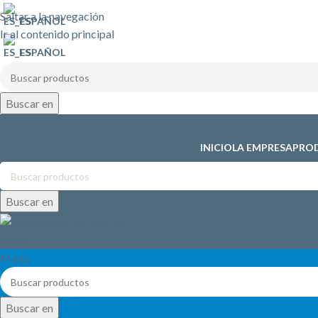
Saltar a la navegación
ESPAÑOL
Ir al contenido principal
ESPAÑOL
Buscar en
INICIO
LA EMPRESA
PRO
Buscar en
Menú
Menú
Buscar en