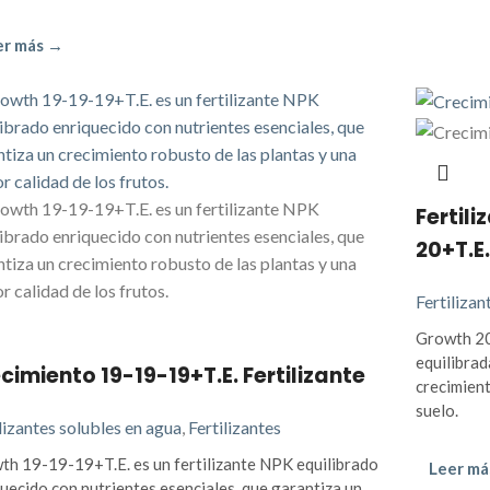
er más →
Fertil
20+T.E.
Fertilizan
Growth 20
equilibrad
cimiento 19-19-19+T.E. Fertilizante
crecimient
suelo.
lizantes solubles en agua
,
Fertilizantes
th 19-19-19+T.E. es un fertilizante NPK equilibrado
Leer má
uecido con nutrientes esenciales, que garantiza un