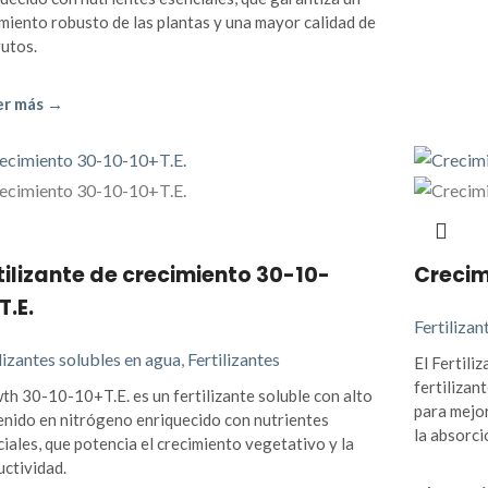
miento robusto de las plantas y una mayor calidad de
rutos.
er más →
tilizante de crecimiento 30-10-
Crecim
T.E.
Fertilizan
lizantes solubles en agua
,
Fertilizantes
El Fertili
fertilizan
h 30-10-10+T.E. es un fertilizante soluble con alto
para mejor
enido en nitrógeno enriquecido con nutrientes
la absorci
iales, que potencia el crecimiento vegetativo y la
ctividad.