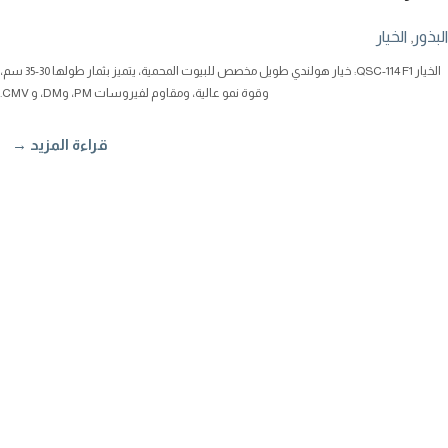
البذور
,
الخيار
الخيار QSC-114 F1: خيار هولندي طويل مخصص للبيوت المحمية، يتميز بثمار طولها 30-35 سم،
وقوة نمو عالية، ومقاوم لفيروسات PM، وDM، و CMV.
قراءة المزيد →