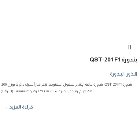
بندورة QST-201 F1
البذور
,
البندورة
بندورة QST-201 F1: بندورة عالية الإنتاج للحقول المفتوحة، تنتج ثماراً حمراء دائرية بوزن 200-
250 جرام. وتتحمل فيروسات TYLCV وV وFusarium (F1 وF2).
قراءة المزيد →