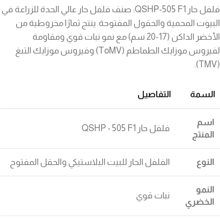
فلفل حار QSHP-505 F1: صنف فلفل حار عالي الحدة للزراعة في
البيوت المحمية والحقول المفتوحة. ينتج ثمارًا مخروطية من
الأخضر الداكن (17-20 سم) مع نمو نبات قوي ومقاومة
لفيروس موزايك الطماطم (ToMV) وفيروس موزايك التبغ
(TMV).
السمة
التفاصيل
اسم
فلفل حار QSHP - 505 F1
المنتج
النوع
الفلفل الحار للبيت البلاستيكي والحقل المفتوح
النمو
نبات قوي
الخضري