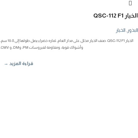
الخيار QSC-112 F1
البذور
,
الخيار
الخيار QSC-112 F1: صنف الخيار مخلل على مدار العام، ثماره خضراء يصل طولها إلى 8-10 سم،
وأشواك قوية، ومقاومة لفيروسات PM، وDM، و CMV.
قراءة المزيد →