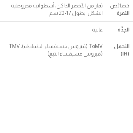
خصائص
ثمار من الأخضر الداكن، أسطوانية مخروطية
الثمرة
الشكل، بطول 17-20 سم.
الحِدَّة
عالية
التحمل
ToMV (فيروس فسيفساء الطماطم)، TMV
(IR)
(فيروس فسيفساء التبغ)