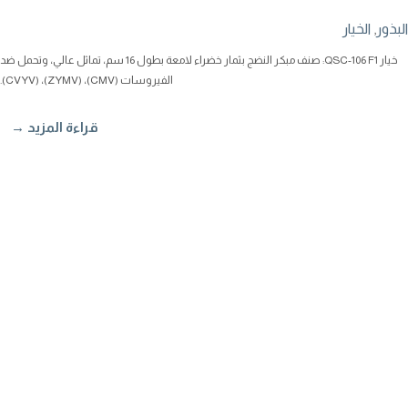
البذور
,
الخيار
خيار QSC-106 F1: صنف مبكر النضج بثمار خضراء لامعة بطول 16 سم، تماثل عالي، وتحمل ضد
الفيروسات (CMV)، (ZYMV)، (CVYV).
قراءة المزيد →