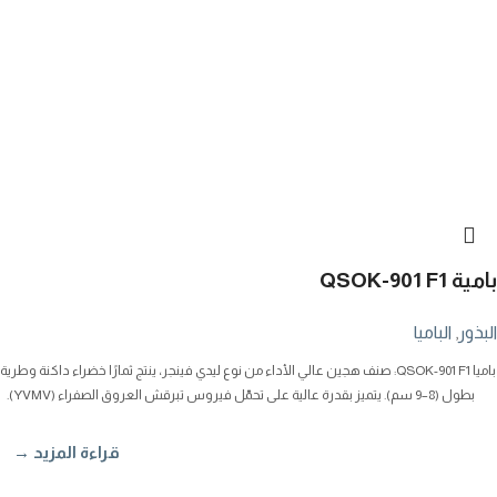
بامية QSOK-901 F1
البذور
,
الباميا
باميا QSOK-901 F1: صنف هجين عالي الأداء من نوع ليدي فينجر، ينتج ثمارًا خضراء داكنة وطرية
بطول (8–9 سم). يتميز بقدرة عالية على تحمّل فيروس تبرقش العروق الصفراء (YVMV).
قراءة المزيد →