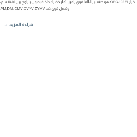
خيار QSC-108 F1: هو صنف بيتا-ألفا قوي يتميز بثمار خضراء داكنة بطول يتراوح بين 16-18 سم،
وتحمل قوي ضد PM,DM، CMV،CVYV،ZYMV.
قراءة المزيد →