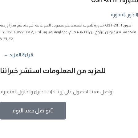
بندورة QST-211 F1
البذور
,
البندورة
ندورة QST-211 F1: بندورة للبيوت المحمية غير محدودة النمو عالية الجودة، تنتج ثمارًا وردية
فاتحة مستديرة بوزن يتراوح بين 300-450 جرام، ومقاومة لفيروسات ( TYLCV, TSWV, TMV,
V(F1, F2
قراءة المزيد →
للمزيد من المعلومات استشر خبرائنا
تواصل معنا للحصول على إرشادات الخبراء والحلول المتميزة.
تواصل معنا اليوم