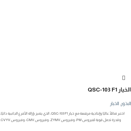
الخيار QSC-103 F1
البذور
,
الخيار
اختبر تماثلًا عاليًا وإنتاجية مرتفعة مع خيار QSC-103 F1، الذي يتميز بإزالة الأفرع الجانبية ذاتيًا،
وقدرة تحمل قوية لفيروس PM، وفيروس ZYMV، وفيروس CMV، وفيروس CVYV.