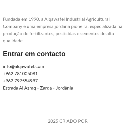
Fundada em 1990, a Alqawafel Industrial Agricultural
Company é uma empresa jordana pioneira, especializada na
produção de fertilizantes, pesticidas e sementes de alta
qualidade.
Entrar em contacto
info@alqawafel.com
+962 781005081
+962 797554987
Estrada Al Azraq - Zarqa - Jordânia
Alqawafel Ind. Agr. Co.
2025 CRIADO POR
Brilliant Art