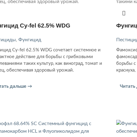
гицид Cy-fel 62.5% WDG
Фунгиц
тициды
,
Фунгицид
Пестици
ицид Cy-fel 62.5% WDG сочетает системное и
Фамоксиф
актное действие для борьбы с грибковыми
фамоксад
леваниями таких культур, как виноград, томат и
борьбы с
ец, обеспечивая здоровый урожай.
краснуха,
тать дальше →
Читать