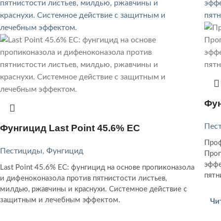
Фун
Пес
Фунгицид Last Point 45.6% EC
Проф
Пестициды
,
Фунгицид
Проп
эффе
Last Point 45.6% EC: фунгицид на основе пропиконазола
пятн
и дифеноконазола против пятнистости листьев,
милдью, ржавчины и краснухи. Системное действие с
защитным и лечебным эффектом.
Чи