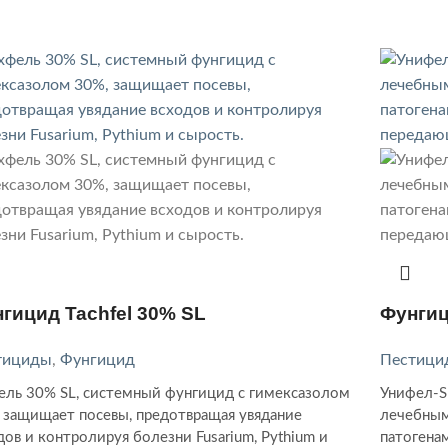
гицид Tachfel 30% SL
Фунги
тициды
,
Фунгицид
Пестици
ель 30% SL, системный фунгицид с гимексазолом
Унифел-S
 защищает посевы, предотвращая увядание
лечебным
дов и контролируя болезни Fusarium, Pythium и
патогена