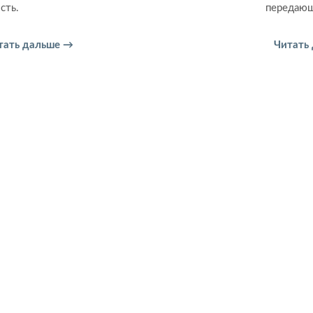
сть.
передающ
тать дальше →
Читать