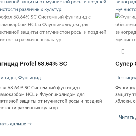
гицид Profel 68.64% SC
Супер 
тициды
,
Фунгицид
Пестици
эл 68.64% SC Системный фунгицид с
Фунгицид
амокарбом HCL и Флуопиколидом для
защиту та
ктивной защиты от мучнистой росы и поздней
яблоки, 
истости различных культур.
Читать
тать дальше →