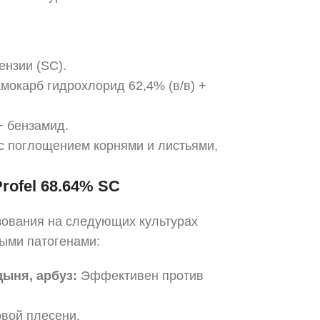
ензии (SC).
окарб гидрохлорид 62,4% (в/в) +
 бензамид.
с поглощением корнями и листьями,
Profel 68.64% SC
зования на следующих культурах
ыми патогенами:
дыня, арбуз:
Эффективен против
вой плесени.