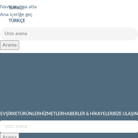
Navigasyona atla
TÜRKÇE
Ana içeriğe geç
TÜRKÇE
Arama
EV
ŞIRKET
ÜRÜNLER
HIZMETLER
HABERLER & HIKAYELER
BIZE ULAŞIN
Arama