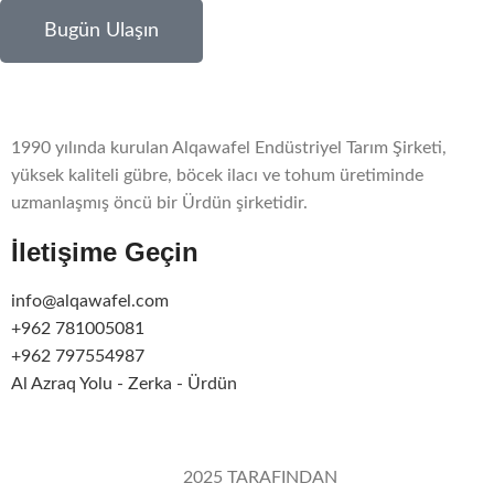
Bugün Ulaşın
1990 yılında kurulan Alqawafel Endüstriyel Tarım Şirketi,
yüksek kaliteli gübre, böcek ilacı ve tohum üretiminde
uzmanlaşmış öncü bir Ürdün şirketidir.
İletişime Geçin
info@alqawafel.com
+962 781005081
+962 797554987
Al Azraq Yolu - Zerka - Ürdün
Alqawafel Ind. Agr. Co.
2025 TARAFINDAN