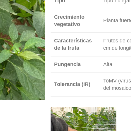
Tipo
Tipo húngar
Crecimiento
Planta fuert
vegetativo
Características
Frutos de co
de la fruta
cm de longi
Pungencia
Alta
ToMV (virus
Tolerancia (IR)
del mosaico