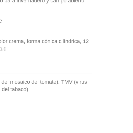
o para invernadero y campo abierto
e
lor crema, forma cónica cilíndrica, 12
tud
 del mosaico del tomate), TMV (virus
 del tabaco)