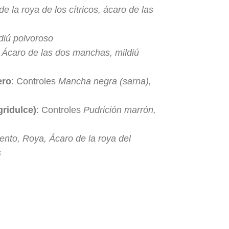
e la roya de los cítricos, ácaro de las
ldiú polvoroso
s
Ácaro de las dos manchas, mildiú
ero
: Controles
Mancha negra (sarna),
gridulce)
: Controles
Pudrición marrón,
iento, Roya, Ácaro de la roya del
s