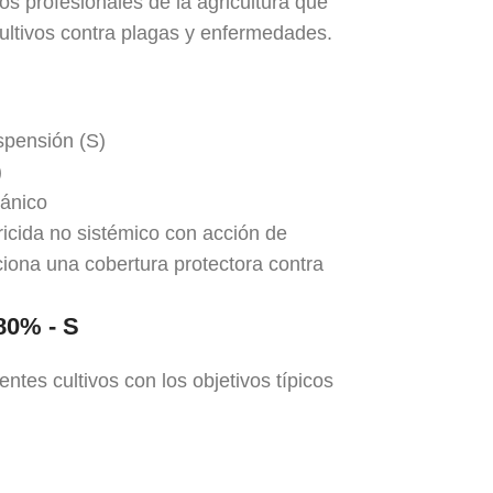
os profesionales de la agricultura que
ultivos contra plagas y enfermedades.
spensión (S)
)
ánico
ricida no sistémico con acción de
ciona una cobertura protectora contra
80% - S
ntes cultivos con los objetivos típicos