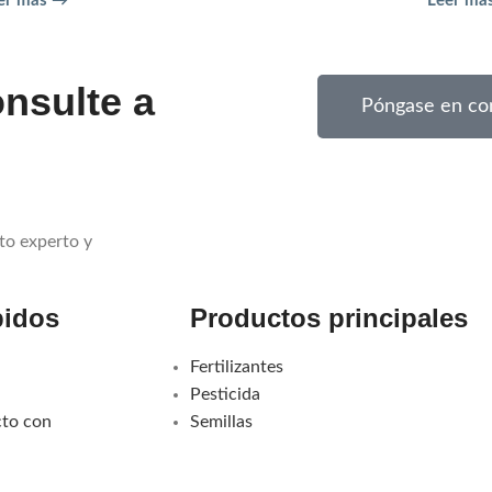
er más →
Leer má
nsulte a
Póngase en co
to experto y
pidos
Productos principales
Fertilizantes
Pesticida
cto con
Semillas