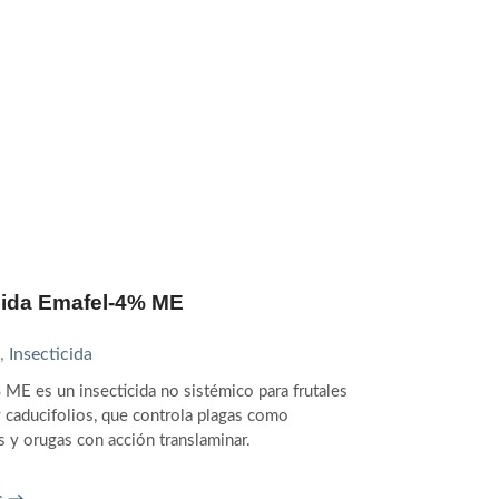
cida Emafel-4% ME
Neprofel 20
,
Insecticida
Pesticidas
,
Inse
ME es un insecticida no sistémico para frutales
Neprofel 20% SC 
 caducifolios, que controla plagas como
clorantraniliprol
s y orugas con acción translaminar.
cultivos, que alt