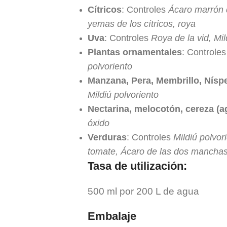
Cítricos
: Controles
Ácaro marrón d
yemas de los cítricos, roya
Uva
: Controles
Roya de la vid, Mi
Plantas ornamentales
: Controle
polvoriento
Manzana, Pera, Membrillo, Nísp
Mildiú polvoriento
Nectarina, melocotón, cereza (a
óxido
Verduras
: Controles
Mildiú polvor
tomate, Ácaro de las dos mancha
Tasa de utilización:
500 ml por 200 L de agua
Embalaje