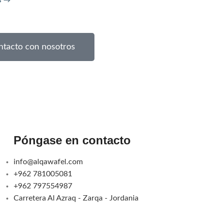
s →
Leer más →
ntacto con nosotros
Póngase en contacto
info@alqawafel.com
+962 781005081
+962 797554987
Carretera Al Azraq - Zarqa - Jordania