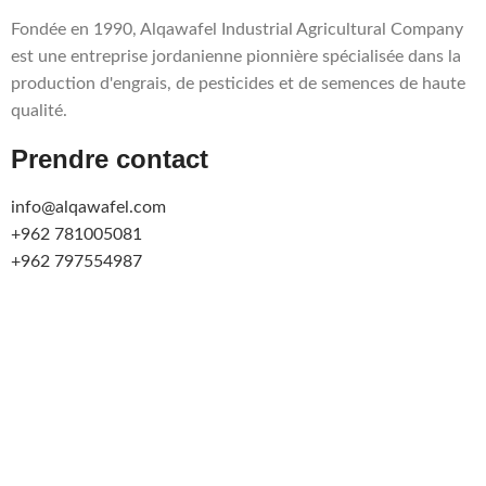
Fondée en 1990, Alqawafel Industrial Agricultural Company
est une entreprise jordanienne pionnière spécialisée dans la
production d'engrais, de pesticides et de semences de haute
qualité.
Prendre contact
info@alqawafel.com
+962 781005081
+962 797554987
Route Al Azraq - Zarqa - Jordanie
Alqawafel Ind. Agr. Co.
2025 CRÉÉ PAR
Brilliant Art