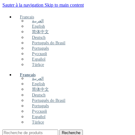
Sauter à la navigation
Skip to main content
Français
العربية
English
简体中文
Deutsch
Português do Brasil
Português
Русский
Español
Türkçe
Français
العربية
English
简体中文
Deutsch
Português do Brasil
Português
Русский
Español
Türkçe
Recherche