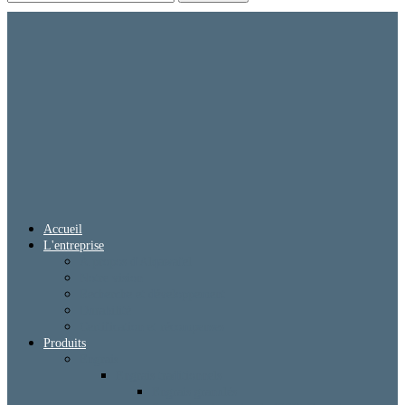
Accueil
L'entreprise
À propos d'Alqawafel
Notre vision
Recherche et développement
Durabilité
Certification et récompenses
Produits
Engrais
Engrais traditionnels
Engrais granulés