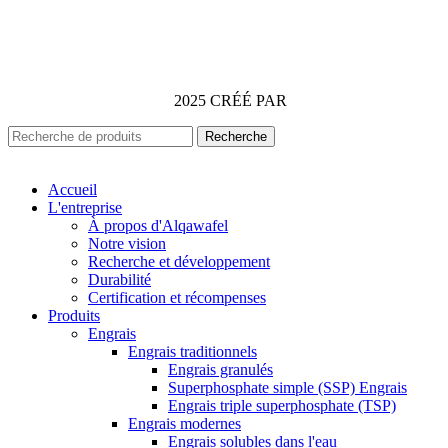
Alqawafel Ind. Agr. Co.
2025 CRÉÉ PAR
Brilliant Art
Recherche
Accueil
L'entreprise
À propos d'Alqawafel
Notre vision
Recherche et développement
Durabilité
Certification et récompenses
Produits
Engrais
Engrais traditionnels
Engrais granulés
Superphosphate simple (SSP) Engrais
Engrais triple superphosphate (TSP)
Engrais modernes
Engrais solubles dans l'eau