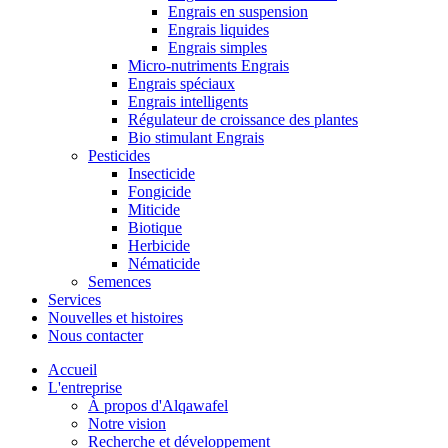
Engrais en suspension
Engrais liquides
Engrais simples
Micro-nutriments Engrais
Engrais spéciaux
Engrais intelligents
Régulateur de croissance des plantes
Bio stimulant Engrais
Pesticides
Insecticide
Fongicide
Miticide
Biotique
Herbicide
Nématicide
Semences
Services
Nouvelles et histoires
Nous contacter
Accueil
L'entreprise
À propos d'Alqawafel
Notre vision
Recherche et développement