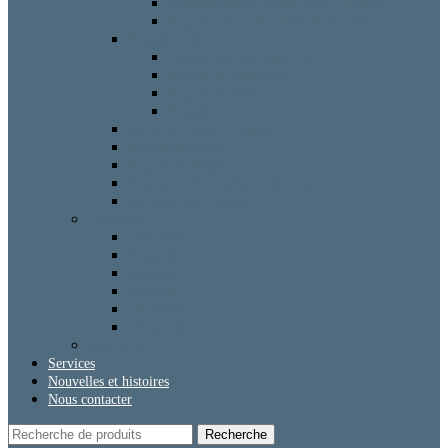
Superphosphate simple (SSP) Engrais
Engrais triple superphosphate (TSP)
Engrais modernes
Engrais solubles dans l'eau
Engrais en suspension
Engrais liquides
Engrais simples
Micro-nutriments Engrais
Engrais spéciaux
Engrais intelligents
Régulateur de croissance des plantes
Bio stimulant Engrais
Pesticides
Insecticide
Fongicide
Miticide
Biotique
Herbicide
Nématicide
Semences
Services
Nouvelles et histoires
Nous contacter
Recherche