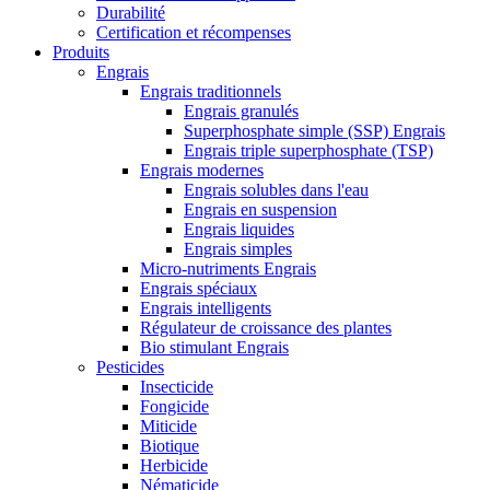
Durabilité
Certification et récompenses
Produits
Engrais
Engrais traditionnels
Engrais granulés
Superphosphate simple (SSP) Engrais
Engrais triple superphosphate (TSP)
Engrais modernes
Engrais solubles dans l'eau
Engrais en suspension
Engrais liquides
Engrais simples
Micro-nutriments Engrais
Engrais spéciaux
Engrais intelligents
Régulateur de croissance des plantes
Bio stimulant Engrais
Pesticides
Insecticide
Fongicide
Miticide
Biotique
Herbicide
Nématicide