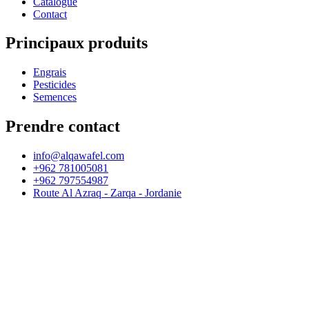
Catalogue
Contact
Principaux produits
Engrais
Pesticides
Semences
Prendre contact
info@alqawafel.com
+962 781005081
+962 797554987
Route Al Azraq - Zarqa - Jordanie