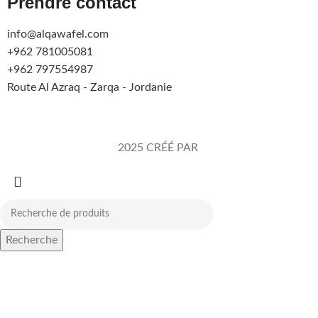
Prendre contact
info@alqawafel.com
+962 781005081
+962 797554987
Route Al Azraq - Zarqa - Jordanie
Alqawafel Ind. Agr. Co.
2025 CRÉÉ PAR
Brilliant Art
Recherche