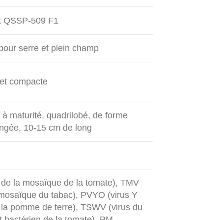
x QSSP-509 F1
pour serre et plein champ
 et compacte
 à maturité, quadrilobé, de forme
ongée, 10-15 cm de long
 de la mosaïque de la tomate), TMV
a mosaïque du tabac), PVYO (virus Y
e la pomme de terre), TSWV (virus du
t bactérien de la tomate), PM