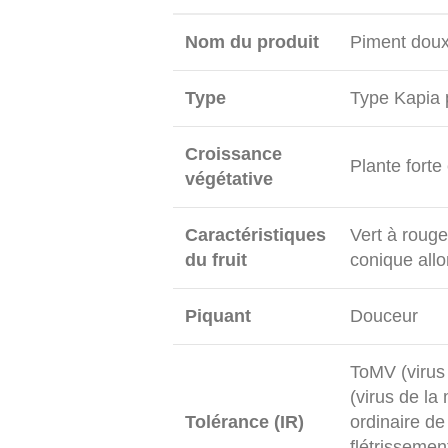
Nom du produit
Piment dou
Type
Type Kapia 
Croissance
Plante forte
végétative
Caractéristiques
Vert à rouge
du fruit
conique all
Piquant
Douceur
ToMV (virus
(virus de l
Tolérance (IR)
ordinaire d
flétrissemen