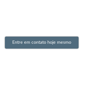
Entre em contato conosco para obter
orientação especializada e soluções premiu
Entre em contato hoje mesmo