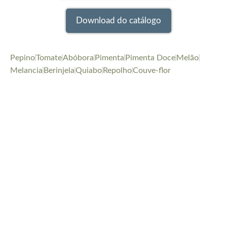
Download do catálogo
Pepino
Tomate
Abóbora
Pimenta
Pimenta Doce
Melão
Melancia
Berinjela
Quiabo
Repolho
Couve-flor
Seu sucesso agrícola começa aqui!