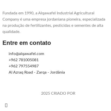
Fundada em 1990, a Alqawafel Industrial Agricultural
Company é uma empresa jordaniana pioneira, especializada
na produção de fertilizantes, pesticidas e sementes de alta
qualidade.
Entre em contato
info@alqawafel.com
+962 781005081
+962 797554987
Al Azraq Road - Zarqa - Jordânia
Alqawafel Ind. Agr. Co.
2025 CRIADO POR
Brilliant Art