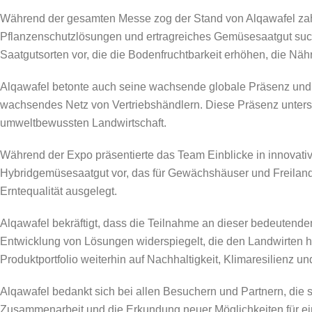
Während der gesamten Messe zog der Stand von Alqawafel zahlr
Pflanzenschutzlösungen und ertragreiches Gemüsesaatgut sucht
Saatgutsorten vor, die die Bodenfruchtbarkeit erhöhen, die Nä
Alqawafel betonte auch seine wachsende globale Präsenz und exp
wachsendes Netz von Vertriebshändlern. Diese Präsenz unterstr
umweltbewussten Landwirtschaft.
Während der Expo präsentierte das Team Einblicke in innovativ
Hybridgemüsesaatgut vor, das für Gewächshäuser und Freilandku
Erntequalität ausgelegt.
Alqawafel bekräftigt, dass die Teilnahme an dieser bedeutende
Entwicklung von Lösungen widerspiegelt, die den Landwirten h
Produktportfolio weiterhin auf Nachhaltigkeit, Klimaresilienz u
Alqawafel bedankt sich bei allen Besuchern und Partnern, die 
Zusammenarbeit und die Erkundung neuer Möglichkeiten für e