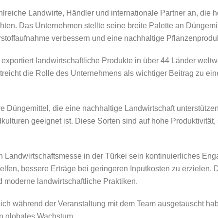
eiche Landwirte, Händler und internationale Partner an, die 
en. Das Unternehmen stellte seine breite Palette an Düngemit
hrstoffaufnahme verbessern und eine nachhaltige Pflanzenproduk
ortiert landwirtschaftliche Produkte in über 44 Länder weltwei
eicht die Rolle des Unternehmens als wichtiger Beitrag zu ein
e Düngemittel, die eine nachhaltige Landwirtschaft unterstütze
lturen geeignet ist. Diese Sorten sind auf hohe Produktivität,
n Landwirtschaftsmesse in der Türkei sein kontinuierliches En
elfen, bessere Erträge bei geringeren Inputkosten zu erzielen
nd moderne landwirtschaftliche Praktiken.
sich während der Veranstaltung mit dem Team ausgetauscht habe
in globales Wachstum.