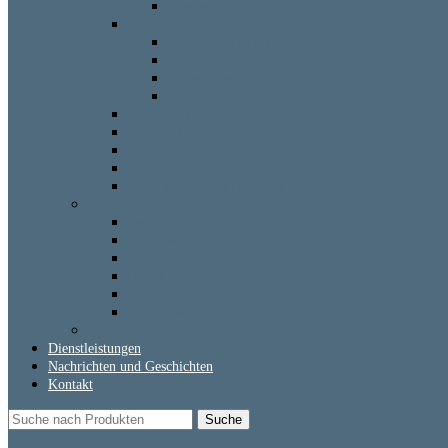
Dreifach-Superphosphat (TSP) Düngemittel
Moderne Düngemittel
Wasserlösliche Düngemittel
Suspensionsdünger
Flüssigdünger
Einzelne Düngemittel
Mikro-Nährstoffe Düngemittel
Spezialdünger
Intelligente Düngemittel
Wachstumsregulator für Pflanzen
Bio-Stimulanzien Düngemittel
Pestizide
Insektizid
Fungizid
Mitizid
Biotisch
Herbizid
Nematizid
Saatgut
Dienstleistungen
Nachrichten und Geschichten
Kontakt
Suche