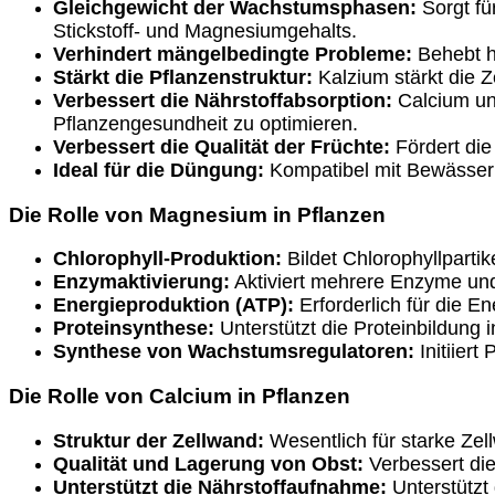
Gleichgewicht der Wachstumsphasen:
Sorgt fü
Stickstoff- und Magnesiumgehalts.
Verhindert mängelbedingte Probleme:
Behebt hä
Stärkt die Pflanzenstruktur:
Kalzium stärkt die Z
Verbessert die Nährstoffabsorption:
Calcium un
Pflanzengesundheit zu optimieren.
Verbessert die Qualität der Früchte:
Fördert die
Ideal für die Düngung:
Kompatibel mit Bewässerun
Die Rolle von Magnesium in Pflanzen
Chlorophyll-Produktion:
Bildet Chlorophyllpartik
Enzymaktivierung:
Aktiviert mehrere Enzyme un
Energieproduktion (ATP):
Erforderlich für die En
Proteinsynthese:
Unterstützt die Proteinbildung i
Synthese von Wachstumsregulatoren:
Initiier
Die Rolle von Calcium in Pflanzen
Struktur der Zellwand:
Wesentlich für starke Zel
Qualität und Lagerung von Obst:
Verbessert die 
Unterstützt die Nährstoffaufnahme:
Unterstützt