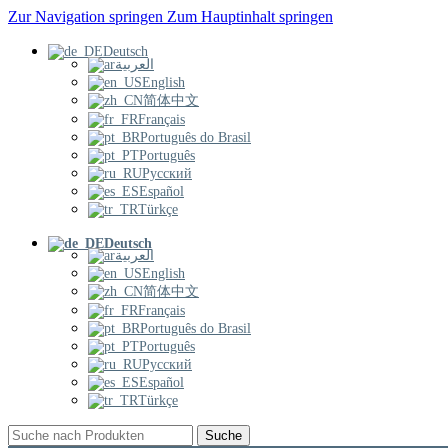
Zur Navigation springen
Zum Hauptinhalt springen
Deutsch
العربية
English
简体中文
Français
Português do Brasil
Português
Русский
Español
Türkçe
Deutsch
العربية
English
简体中文
Français
Português do Brasil
Português
Русский
Español
Türkçe
Suche