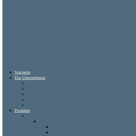
Startseite
Das Unternehmen
Über Alqawafel
Unsere Vision
Forschung und Entwicklung
Nachhaltigkeit
Zertifizierung & Auszeichnungen
Produkte
Düngemittel
Traditionelle Düngemittel
Granulatdünger
Einfaches Superphosphat (SSP) Düngemittel