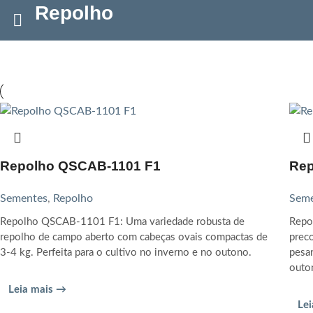
Repolho
Repolho QSCAB-1101 F1
Rep
Sementes
,
Repolho
Seme
Repolho QSCAB-1101 F1: Uma variedade robusta de
Repo
repolho de campo aberto com cabeças ovais compactas de
prec
3-4 kg. Perfeita para o cultivo no inverno e no outono.
pesan
outo
Leia mais →
Le