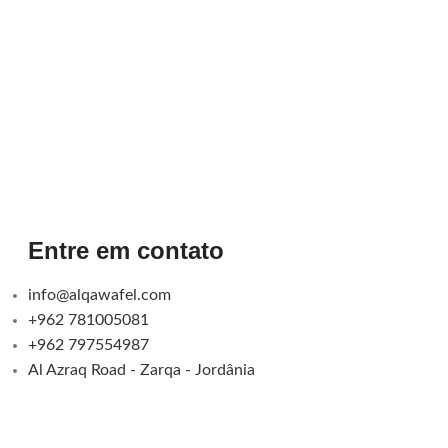
Entre em contato
info@alqawafel.com
+962 781005081
+962 797554987
Al Azraq Road - Zarqa - Jordânia