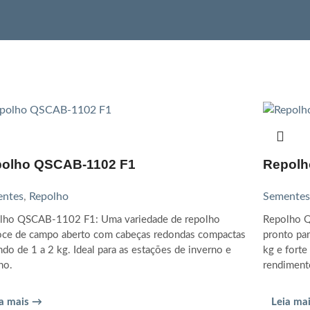
olho QSCAB-1102 F1
Repolh
ntes
,
Repolho
Sementes
lho QSCAB-1102 F1: Uma variedade de repolho
Repolho 
oce de campo aberto com cabeças redondas compactas
pronto pa
do de 1 a 2 kg. Ideal para as estações de inverno e
kg e forte
no.
rendiment
ia mais →
Leia ma