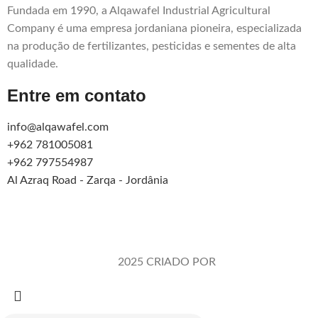
Fundada em 1990, a Alqawafel Industrial Agricultural
Company é uma empresa jordaniana pioneira, especializada
na produção de fertilizantes, pesticidas e sementes de alta
qualidade.
Entre em contato
info@alqawafel.com
+962 781005081
+962 797554987
Al Azraq Road - Zarqa - Jordânia
Alqawafel Ind. Agr. Co.
2025 CRIADO POR
Brilliant Art