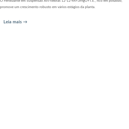
O Fertilizante em Suspensão AN-Nebras 12-12-44+3MgO+T.E., rico em potássio,
promove um crescimento robusto em vários estágios da planta.
Leia mais →