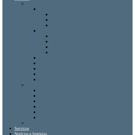
Fertilizantes
Fertilizantes tradicionais
Fertilizantes granulados
Fertilizante de superfosfato simples (SSP)
Fertilizante Triple Superphosphate (TSP)
Fertilizantes modernos
Fertilizantes solúveis em água
Fertilizantes em suspensão
Fertilizantes líquidos
Fertilizantes individuais
Fertilizantes com micro nutrientes
Fertilizantes especiais
Fertilizantes inteligentes
Regulador de crescimento de plantas
Fertilizantes bioestimulantes
Pesticidas
Inseticida
Fungicida
Miticida
Biótico
Herbicida
Nematicida
Sementes
Serviços
Notícias e histórias