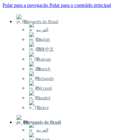
Pular para a navegação
Pular para o conteúdo principal
Português do Brasil
العربية
English
简体中文
Français
Deutsch
Português
Русский
Español
Türkçe
Português do Brasil
العربية
English