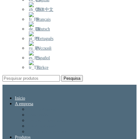
简体中文
Français
Deutsch
Português
Русский
Español
Türkçe
Pesquisa
Início
A empresa
Sobre a Alqawafel
Nossa visão
Pesquisa e desenvolvimento
Sustentabilidade
Certificação e prêmios
Produtos