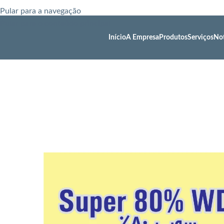
Pular para a navegação
Pular para o conteúdo principal
Início
A Empresa
Produtos
Serviços
Not