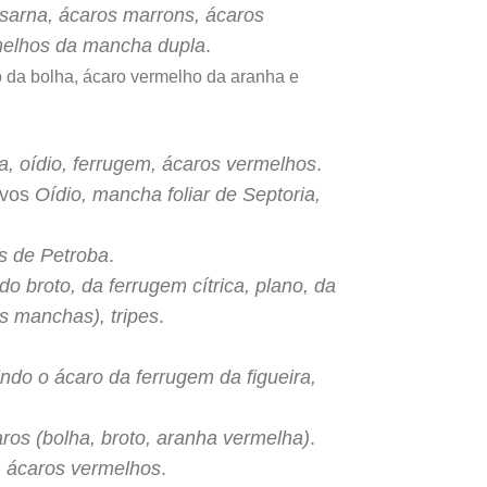
 sarna, ácaros marrons, ácaros
melhos da mancha dupla
.
o da bolha, ácaro vermelho da aranha e
, oídio, ferrugem, ácaros vermelhos
.
lvos
Oídio, mancha foliar de Septoria,
s de Petroba
.
do broto, da ferrugem cítrica, plano, da
s manchas), tripes
.
indo o ácaro da ferrugem da figueira,
ros (bolha, broto, aranha vermelha)
.
, ácaros vermelhos
.