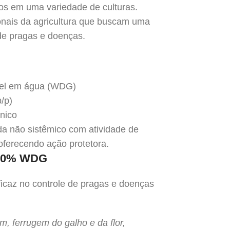
ros em uma variedade de culturas.
ionais da agricultura que buscam uma
 de pragas e doenças.
ível em água (WDG)
/p)
nico
ida não sistêmico com atividade de
 oferecendo ação protetora.
r 80% WDG
caz no controle de pragas e doenças
, ferrugem do galho e da flor,