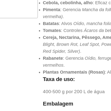
Cebola, cebolinha, alho
: Eficaz 
Pimenta
: Gerencia
Mancha da folh
vermelha)
.
Batatas
: Alvos
Oídio, mancha foli
Tomates
: Controles
Ácaros da be
Cereja, Nectarina, Pêssego, Am
Blight, Brown Rot, Leaf Spot, Powd
Red Spider, Silver)
.
Rabanete
: Gerencia
Oídio, ferrug
vermelhos
.
Plantas Ornamentais (Rosas)
: A
Taxa de uso:
400-500 g por 200 L de água
Embalagem