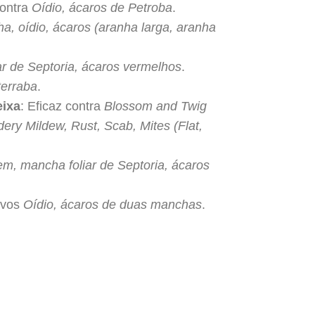
contra
Oídio, ácaros de Petroba
.
a, oídio, ácaros (aranha larga, aranha
ar de Septoria, ácaros vermelhos
.
terraba
.
eixa
: Eficaz contra
Blossom and Twig
ery Mildew, Rust, Scab, Mites (Flat,
em, mancha foliar de Septoria, ácaros
lvos
Oídio, ácaros de duas manchas
.