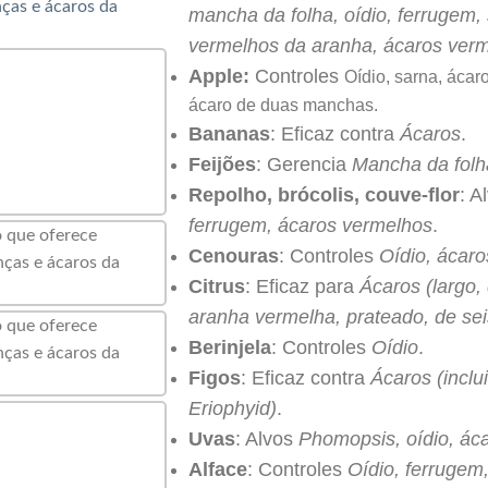
mancha da folha, oídio, ferrugem,
vermelhos da aranha, ácaros ver
Apple:
Controles
Oídio, sarna, ácar
ácaro de duas manchas.
Bananas
: Eficaz contra
Ácaros
.
Feijões
: Gerencia
Mancha da folha
Repolho, brócolis, couve-flor
: A
ferrugem, ácaros vermelhos
.
Cenouras
: Controles
Oídio, ácaro
Citrus
: Eficaz para
Ácaros (largo, 
aranha vermelha, prateado, de sei
Berinjela
: Controles
Oídio
.
Figos
: Eficaz contra
Ácaros (inclu
Eriophyid)
.
Uvas
: Alvos
Phomopsis, oídio, áca
Alface
: Controles
Oídio, ferrugem