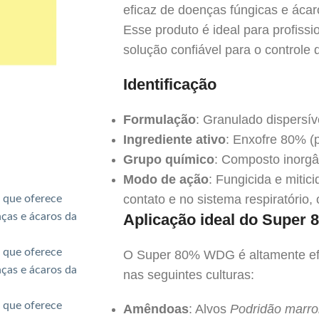
eficaz de doenças fúngicas e áca
Esse produto é ideal para profiss
solução confiável para o controle
Identificação
Formulação
: Granulado dispers
Ingrediente ativo
: Enxofre 80% (p
Grupo químico
: Composto inorgâ
Modo de ação
: Fungicida e mitic
contato e no sistema respiratório,
Aplicação ideal do Supe
O Super 80% WDG é altamente efi
nas seguintes culturas:
Amêndoas
: Alvos
Podridão marrom