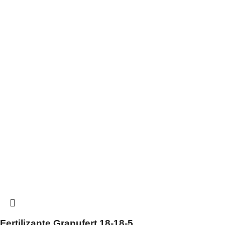
Fertilizante Granufert 18-18-5